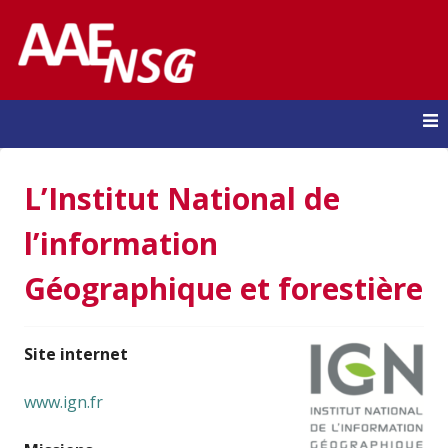
Forum Entreprises
Alumni Géodata
Skip to content
L’Institut National de
l’information
Géographique et forestière
Site internet
www.ign.fr